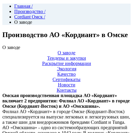
Главная
/
Производство
/
Cordiant Омск
/
О заводе
Производство АО «Кордиант» в Омске
О заводе
О заводе
Тендеры и закупки
Раскрытие информации
Экология
Качество
Сертификаты
Новости
Контакты
Омская производственная площадка АО «Кордиант»
включает 2 предприятия: Филиал АО «Кордиант» в городе
Омске (Кордиант-Восток) и АО «Омскшина».
Филиал АО «Кордиант» в городе Омске (Кордиант-Восток)
специализируется на выпуске легковых и легкогрузовых шин,
а также шин для внедорожников брендами Cordiant и Tunga.
‹
АО «Омскшина» - одно из системообразующих предприятий
›
Омской области, основано в 1942 году. В холдинг «Кордиант»