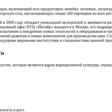
ции, включающий всю продуктовую линейку легковых, легкогр
торскую сеть, насчитывающую свыше 300 партнеров во всех рег
в 2009 году, обладает уникальной экспертизой и занимается ра
ральный офис НТЦ «Интайр» находится в Москве, его подраздел
испытанию и внедрению новых технологий и оборудования в пр
лений развития и новых компонентов для производства шин. С
с ведущими мировыми институтами и специалистами шинной пр
т»
ностях, которые являются ядром корпоративной культуры, отра
сность и рост.