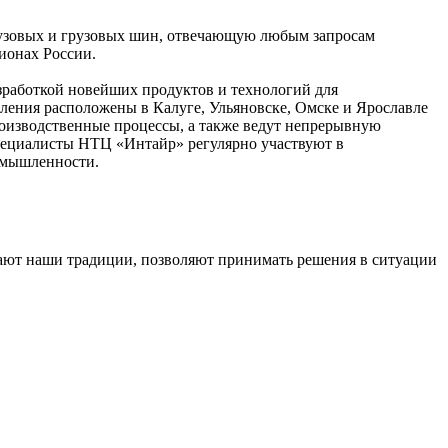
узовых и грузовых шин, отвечающую любым запросам
ионах России.
зработкой новейших продуктов и технологий для
ения расположены в Калуге, Ульяновске, Омске и Ярославле
оизводственные процессы, а также ведут непрерывную
пециалисты НТЦ «Интайр» регулярно участвуют в
омышленности.
жают наши традиции, позволяют принимать решения в ситуации