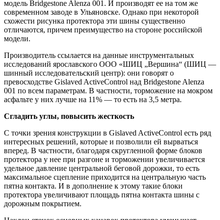
модель Bridgestone Alenza 001. И производят ее на том же
современном заводе в Ульяновске. Однако при некоторой
схожести рисунка протектора эти шины существенно
отличаются, причем преимущество на стороне российской
модели.
Производитель ссылается на данные инструментальных
исследований ярославского ООО «ШИЦ „Вершина“ (ШИЦ —
шинный исследовательский центр): они говорят о
превосходстве Gislaved ActiveControl над Bridgestone Alenza
001 по всем параметрам. В частности, торможение на мокром
асфальте у них лучше на 11% — то есть на 3,5 метра.
Сгладить углы, повысить жесткость
С точки зрения конструкции в Gislaved ActiveControl есть ряд
интересных решений, которые и позволили ей вырваться
вперед. В частности, благодаря скругленной форме блоков
протектора у нее при разгоне и торможении увеличивается
удельное давление центральной беговой дорожки, то есть
максимальное сцепление приходится на центральную часть
пятна контакта. И в дополнение к этому такие блоки
протектора увеличивают площадь пятна контакта шины с
дорожным покрытием.