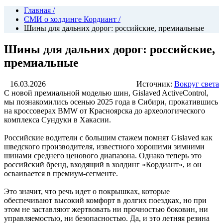
Главная
/
СМИ о холдинге Кордиант
/
Шины для дальних дорог: российские, премиальные
Шины для дальних дорог: российские,
премиальные
16.03.2026
Источник:
Вокруг света
С новой премиальной моделью шин, Gislaved ActiveControl,
мы познакомились осенью 2025 года в Сибири, прокатившись
на кроссоверах BMW от Красноярска до археологического
комплекса Сундуки в Хакасии.
Российские водители с большим стажем помнят Gislaved как
шведского производителя, известного хорошими зимними
шинами среднего ценового диапазона. Однако теперь это
российский бренд, входящий в холдинг «Кордиант», и он
осваивается в премиум-сегменте.
Это значит, что речь идет о покрышках, которые
обеспечивают высокий комфорт в долгих поездках, но при
этом не заставляют жертвовать ни прочностью боковин, ни
управляемостью, ни безопасностью. Да, и это летняя резина