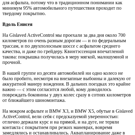
для асфальта, потому что в традиционном понимании как
минимум 95% автомобильного путешествия проходит по
твердому покрытию.
Вдоль Енисея
На Gislaved ActiveControl мы проехали за два дня около 700
километров по очень разным дорогам — и по федеральным
трассам, и по двухполосным шоссе с асфальтом среднего
качества, и даже по грейдеру. Квинтэссенция впечатлений
такова: покрышка получилась в меру мягкой, малошумной и
прочной.
В нашей группе из десяти автомобилей ни одно колесо не
было пробито, несмотря на внезапные выбоины и далекую от
аккуратной манеру вождения. В дальних поездках это крайне
важно — с этим согласится любой, кому доводилось
повреждать боковины у двух колес сразу в сотнях километров
от ближайшего шиномонтажа.
На мокром асфальте и BMW X3, и BMW X5, обутые в Gislaved
ActiveControl, вели себя с предсказуемой уверенностью:
отлично держали курс и на прямой, и на дуге, не теряли
контакта с покрытием при резких маневрах, вовремя
замедлялись и останавливались. Аквапланирование даже в