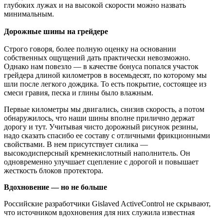
глубоких лужах и на высокой скорости можно назвать
минимальным.
Дорожные шины на грейдере
Строго говоря, более полную оценку на основании
собственных ощущений дать практически невозможно.
Однако нам повезло — в качестве бонуса попался участок
грейдера длиной километров в восемьдесят, по которому мы
шли после легкого дождика. То есть покрытие, состоящее из
смеси гравия, песка и глины было влажным.
Первые километры мы двигались, снизив скорость, а потом
обнаружилось, что наши шины вполне прилично держат
дорогу и тут. Учитывая чисто дорожный рисунок резины,
надо сказать спасибо ее составу с отличными фрикционными
свойствами. В нем присутствует силика —
высокодисперсный кремнекислотный наполнитель. Он
одновременно улучшает сцепление с дорогой и повышает
жесткость блоков протектора.
Вдохновение — но не больше
Российские разработчики Gislaved ActiveControl не скрывают,
что источником вдохновения для них служила известная