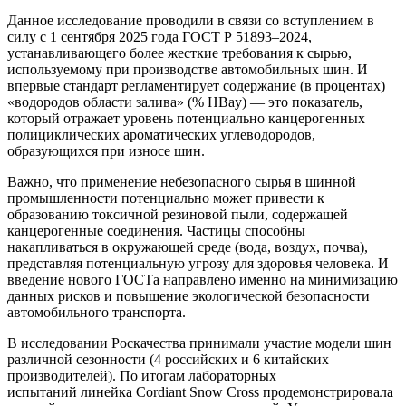
Данное исследование проводили в связи со вступлением в
силу с 1 сентября 2025 года ГОСТ Р 51893–2024,
устанавливающего более жесткие требования к сырью,
используемому при производстве автомобильных шин. И
впервые стандарт регламентирует содержание (в процентах)
«водородов области залива» (% HBay) — это показатель,
который отражает уровень потенциально канцерогенных
полициклических ароматических углеводородов,
образующихся при износе шин.
Важно, что применение небезопасного сырья в шинной
промышленности потенциально может привести к
образованию токсичной резиновой пыли, содержащей
канцерогенные соединения. Частицы способны
накапливаться в окружающей среде (вода, воздух, почва),
представляя потенциальную угрозу для здоровья человека. И
введение нового ГОСТа направлено именно на минимизацию
данных рисков и повышение экологической безопасности
автомобильного транспорта.
В исследовании Роскачества принимали участие модели шин
различной сезонности (4 российских и 6 китайских
производителей). По итогам лабораторных
испытаний линейка Cordiant Snow Cross продемонстрировала