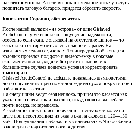
на электромоторы. А если возникнет желание хоть чуть-чуть
подпитать тяговую батарею, придется сбросить скорость.
Константин Сорокин, обозреватель
После нашей вылазки «на острова» от шин Gislaved
ArcticControl у меня осталось ощущение надежности,
особенно если ехать с оглядкой на отсутствие шипов — то
есть стараться тормозить очень плавно и заранее. На
извилистых ледовых участках Ленинградской области для
ходовых проездов под фото и видео­съемку в боковые
скольжения шины уходили без резких срывов, и в
большинстве случаев водитель успевал корректировать
траекторию.
Gislaved ArcticControl на асфальте показались шумноватыми,
но по ощущениям при спокойной езде на сухом покрытии они
работают как летние.
На снегу шины ведут себя ­неплохо, причем это касается как
укатанного снега, так и ­рыхлого, откуда колеса выгребали
почти всегда, не зарываясь.
А особенно запомнилось поведение в неглубокой колее на
шуге при перестроениях из ряда в ряд на скорости 120—130
км/ч. Подруливания требовались минимальные. Что особенно
важно для неподготовленного водителя