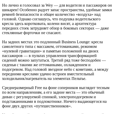
Но лично я голосовал за Wey — для водителя и пассажиров он
шикарен! Особенно радует запас пространства, удобные замки
ремней безопасности и общее количество «воздуха» над
головой. Однако соглашусь, что подушка водительского
кресла здесь коротковата, колени висят, а архитектура
передних стоек затрудняет обзор в боковых секторах — даже
стеклянные форточки не спасают.
На задних местах это подлинный Business Lounge: кресла
самолетного типа с массажем, оттоманками, режимом
«нулевой гравитации» и памятью положений на двоих
пассажиров — в пультах управления трансформацией
сидений можно запутаться. Третий ряд тоже бесподобен —
сиденья с такими же оттоманками, охлаждением и
подогревом. Над головой звездное небо с ­кометами, а между
передними креслами удачно встроен вместительный
холодильник/нагреватель на элементах Пельтье.
Среднеразмерный Free на фоне соперников выглядит тесным
по всем направлениям, а его задние места — это обычный
диван с регулируемой спинкой, электроподогревом и
подстаканниками в подлокотнике. ­Ничего выдающегося на
фоне двух других «путешественников».