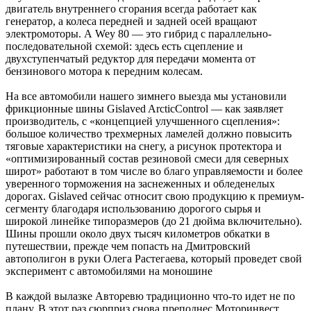
двигатель внутреннего сгорания всегда работает как
генератор, а колеса передней и задней осей вращают
электромоторы. А Wey 80 — это гибрид с параллельно-
последовательной схемой: здесь есть сцепление и
двухступенчатый редуктор для передачи момента от
бензинового мотора к передним колесам.
На все автомобили нашего зимнего выезда мы установили
фрикционные шины Gislaved ArcticControl — как заявляет
производитель, с «концепцией улучшенного сцепления»:
большое количество трехмерных ламелей должно повысить
тяговые характеристики на снегу, а рисунок протектора и
«оптимизированный состав резиновой смеси для северных
широт» работают в том числе во благо управляемости и более
уверенного торможения на заснеженных и обледенелых
дорогах. Gislaved сейчас относит свою продукцию к премиум-
сегменту благодаря использованию дорогого сырья и
широкой линейке типоразмеров (до 21 дюйма включительно).
Шины прошли около двух тысяч километров обкатки в
путешествии, прежде чем попасть на Дмитровский
автополигон в руки Олега Растегаева, который проведет свой
эксперимент с автомобилями на моношине
В каждой вылазке Авторевю традиционно что-то идет не по
плану. В этот раз сюрприз снова преподнес ­Моторинвест,