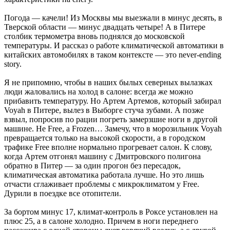
Погода — качели! Из Москвы мы выезжали в минус десять, в
Тверской области — минус двадцать четыре! А в Питере
столбик термометра вновь поднялся до московской
температуры. И рассказ о работе климатической автоматики в
китайских автомобилях в таком контексте — это never-ending
story.
Я не припомню, чтобы в наших былых северных вылазках
люди жаловались на холод в салоне: всегда же можно
прибавить температуру. Но Артем Артемов, который забирал
Voyah в ­Питере, вылез в Выборге стуча зубами. А позже
взвыл, попросив по рации погреть замерзшие ноги в другой
машине. Не Free, а Frozen… Замечу, что в морозильник Voyah
превращается только на высокой скорости, а в городском
трафике Free вполне нормально прогревает салон. К слову,
когда Артем отгонял машину с Дмитровского полигона
обратно в ­Питер — за один прогон без пересадок,
климатическая автоматика ­работала лучше. Но это лишь
отчасти сглаживает проблемы с микроклиматом у Free.
Дурили в поездке все ­отопители.
За бортом минус 17, климат-контроль в Роксе установлен на
плюс 25, а в салоне ­холодно. Причем в ноги переднего