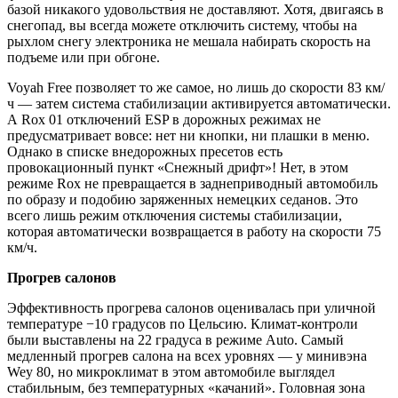
базой никакого удовольствия не доставляют. Хотя, двигаясь в
снегопад, вы всегда можете отключить систему, чтобы на
рыхлом снегу электроника не мешала набирать скорость на
подъеме или при обгоне.
Voyah Free позволяет то же самое, но лишь до скорости 83 км/
ч — затем система стабилизации активируется автоматически.
А Rox 01 отключений ESP в дорожных режимах не
предусматривает вовсе: нет ни кнопки, ни плашки в меню.
Однако в списке внедорожных пресетов есть
провокационный пункт «Снежный дрифт»! Нет, в этом
режиме Rox не превращается в заднеприводный автомобиль
по образу и подобию заряженных немецких седанов. Это
всего лишь режим отключения системы стабилизации,
которая автоматически возвращается в работу на скорости 75
км/ч.
Прогрев салонов
Эффективность прогрева салонов оценивалась при уличной
температуре −10 градусов по Цельсию. Климат-контроли
были выставлены на 22 градуса в режиме Auto. Самый
медленный прогрев салона на всех уровнях — у минивэна
Wey 80, но микроклимат в этом автомобиле выглядел
стабильным, без температурных «качаний». Головная зона