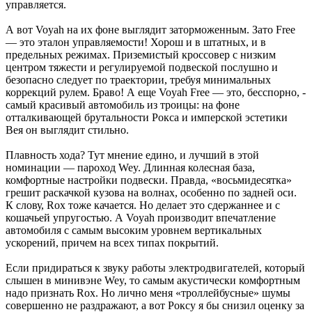
управляется.
А вот Voyah на их фоне выглядит заторможенным. Зато Free
— это эталон управляемости! Хорош и в штатных, и в
предельных режимах. Приземистый кроссовер с низким
центром тяжести и регулируемой подвеской послушно и
безопасно следует по траектории, требуя минимальных
коррекций рулем. Браво! А еще Voyah Free — это, бесспорно, ­
самый красивый автомобиль из троицы: на фоне
отталкивающей брутальности Рокса и имперской эстетики
Вея он выглядит стильно.
Плавность хода? Тут мнение едино, и лучший в этой
номинации — пароход Wey. Длинная колесная база,
комфортные настройки подвески. Правда, «восьмидесятка»
грешит раскачкой кузова на волнах, особенно по задней оси.
К ­слову, Rox тоже качается. Но делает это сдержаннее и с
кошачьей упругостью. А Voyah производит впечатление
автомобиля с самым высоким уровнем вертикальных
ускорений, причем на всех типах покрытий.
Если придираться к звуку работы электродвигателей, который
слышен в минивэне Wey, то самым акустически комфортным
надо признать Rox. Но лично меня «троллейбусные» шумы
совершенно не раздражают, а вот Роксу я бы снизил оценку за