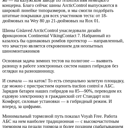
же — на калужском заводе по технологиям немецкого
концерна. Благо сейчас шины ArcticControl выпускаются в
широкой линейке типоразмеров, и мы смогли подобрать
штатные покрышки для всех участников теста: от 18-
дюймовых на Wey 80 до 21-дюймовых на Rox 01.
Шины Gislaved ArcticControl унаследовали дизайн
фрикционок Continental VikingContact 7. Набранный из
казалось бы одинаковых ромбов протектор — направленный,
что зачастую является откровением для неопытных
шиномонтажников
Основная задача зимних тестов на полигоне — выявить
разницу в ­работе электронных систем наших гибридов без
оглядки на разношинницу.
И сначала — на каток! То есть специально залитую площадку,
где можно с пристрастием оценить traction control и АБС.
Зарядив батареи наших гибридов на 85—90%, переводим их
ездовую электронику в гражданский сет Стандарт или
Комфорт, силовые установки — в гибридный режим. И
вперед, за цифрами.
Минимальный тормозной путь показал Voyah Free. Работа
АБС на нем наиболее традиционная — с высокочастотным
тремором на педали тормоза и более поздним срабатыванием