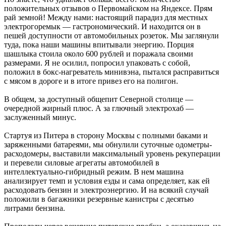
положительных отзывов о Первомайском на Яндексе. Прям
рай земной! Между нами: настоящий парадиз для местных
электрогоремык — гастрономический. И находится он в
пешей доступности от автомобильных розеток. Мы заглянули
туда, пока наши машины впитывали энергию. Порция
шашлыка стоила около 600 рублей и поражала своими
размерами. Я не осилил, попросил упаковать с собой,
положил в бокс-нагреватель минивэна, пытался расправиться
с мясом в дороге и в итоге привез его на полигон.
В общем, за доступный общепит ­Северной столице —
очередной жирный плюс. А за глючный электрохаб —
заслуженный минус.
Стартуя из Питера в сторону Москвы с полными баками и
заряженными батареями, мы обнулили суточные одометры-
расходомеры, выставили максимальный уровень рекуперации
и перевели силовые агрегаты автомобилей в
интеллектуально-гибридный режим. В нем машина
анализирует темп и условия езды и сама определяет, как ей
расходовать бензин и электроэнергию. И на всякий случай
положили в багажники резервные канистры с десятью
литрами бензина.