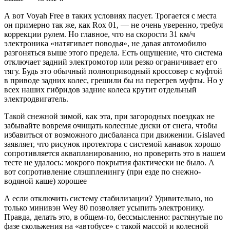
А вот Voyah Free в таких условиях пасует. Трогается с места
он примерно так же, как Rox 01, — не очень уверенно, требуя
коррекции рулем. Но главное, что на скорости 31 км/ч
электроника «натягивает поводья», не давая автомобилю
разгоняться выше этого предела. Есть ощущение, что система
отключает задний электромотор или резко ограничивает его
тягу. Будь это обычный полноприводный кроссовер с муфтой
в приводе задних колес, грешили бы на перегрев муфты. Но у
всех наших гибридов задние колеса крутит отдельный
электродвигатель.
Такой снежной зимой, как эта, при загородных поездках не
забывайте вовремя очищать колесные диски от снега, чтобы
избавиться от возможного дисбаланса при движении. Gislaved
заявляет, что рисунок протектора с системой канавок хорошо
сопротивляется аквапланированию, но проверить это в нашем
тесте не удалось: мокрого покрытия фактически не было. А
вот сопротивление слэшпленингу (при езде по снежно-
водяной каше) хорошее
А если отключить систему стабилизации? Удивительно, но
только минивэн Wey 80 позволяет усыпить ­электронику.
Правда, делать это, в общем-то, бессмысленно: растянутые по
фазе скольжения на «автобусе» с такой массой и колесной