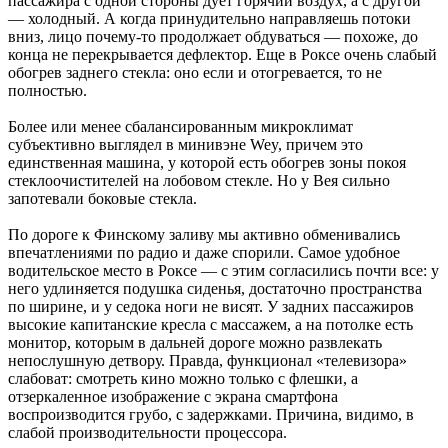
пассажира с одной стороны дует горячий воздух, а с другой
— холодный. А ­когда принудительно направляешь потоки
вниз, лицо почему-то продолжает обдуваться — похоже, до
конца не перекрывается дефлектор. Еще в Роксе очень слабый
обогрев заднего стекла: оно если и отогревается, то не
полностью.
Более или менее сбалансированным микроклимат
субъективно выглядел в минивэне Wey, причем это
единственная машина, у которой есть обогрев зоны покоя
стекло­очистителей на лобовом стекле. Но у Вея сильно
запотевали боковые стекла.
По дороге к Финскому заливу мы активно обменивались
впечатлениями по радио и даже спорили. Самое удобное
водительское место в Роксе — с этим согласились почти все: у
него удлиняется подушка сиденья, достаточно пространства
по ширине, и у седока ноги не висят. У задних пассажиров
высокие капитанские кресла с массажем, а на потолке есть
монитор, которым в дальней дороге можно развлекать
непослушную детвору. Правда, функционал «телевизора»
слабоват: смотреть кино можно только с флешки, а
отзеркаленное изображение с экрана смартфона
воспроизводится грубо, с задержками. Причина, видимо, в
слабой производительности процессора.