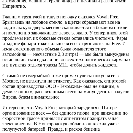
автомобиля, машины теряли лидера и начинали разгоняться!
Неприятно.
Главным грязнулей в такую погодку оказался Voyah Free.
Брызгаешь на лобовое стекло, а щетки сбрасывают все на
водительскую дверь: месиво скапливается на боковом стекле
и постепенно заволакивает левое зеркало. У соперников этой
проблемы нет, их боковые ­стекла оставались чистыми. Фары
и зад­ние фонари тоже сильнее всего загрязняются на Free. И
из-за смехотворного объема бачка омывателя этого
автомобиля — несчастные 2,8 литра! — мы были вынуждены
останавливаться едва ли не во всех технологических карманах
и в пунктах отдыха трассы М11, чтобы долить жидкость.
С самой незамерзайкой тоже промахнулись: покупая ее в
Москве, не взглянули на этикетку. Как оказалось, спиртовой
состав производства ООО «Текомхим» был не зимним, а
демисезонным, рассчитанным всего на минус десять градусов.
Впредь будем внимательнее.
Интересно, что Voyah Free, ­который зарядился в Питере
организованнее всех — без единого глюка, при движении по
скоростной трассе принялся с аппетитом пожирать запас
электричества. В Новгородскую область он въехал уже с
полупустой батареей. Правда, и расход бензина