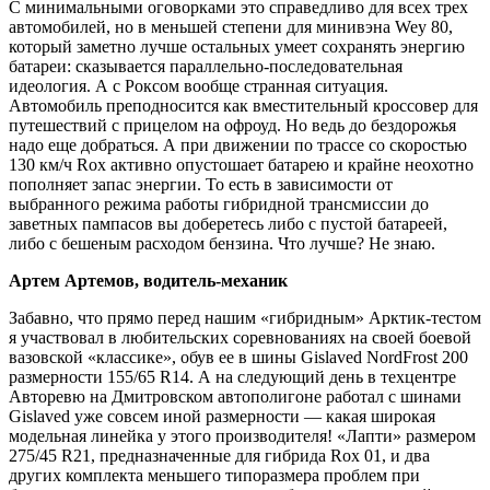
С минимальными оговорками это справедливо для всех трех
автомобилей, но в меньшей степени для минивэна Wey 80,
который заметно лучше остальных умеет сохранять энергию
батареи: сказывается параллельно-последовательная
идеология. А с Роксом вообще странная ситуация.
Автомобиль преподносится как вместительный кроссовер для
путешествий с прицелом на офроуд. Но ведь до бездорожья
надо еще добраться. А при движении по трассе со скоростью
130 км/ч Rox активно опустошает батарею и крайне неохотно
пополняет запас энергии. То есть в зависимости от
выбранного режима работы гибридной трансмиссии до
заветных пампасов вы доберетесь либо с пустой батареей,
либо с бешеным расходом бензина. Что лучше? Не знаю.
Артем Артемов, водитель-механик
Забавно, что прямо перед нашим «гибридным» Арктик-тестом
я участвовал в любительских соревнованиях на своей боевой
вазовской «классике», обув ее в шины Gislaved NordFrost 200
размерности 155/65 R14. А на следующий день в техцентре
Авторевю на Дмитровском автополигоне работал с шинами
Gislaved уже совсем иной размерности — какая широкая
модельная линейка у этого производителя! «Лапти» размером
275/45 R21, предназначенные для гибрида Rox 01, и два
других комплекта меньшего типоразмера проблем при