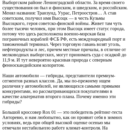
Выборгском районе Ленинградской области. За время своего
существования он был и финским, и шведским, и российским.
­Менял названия: Транзунд, Уурас, ­Петроостров… А став
советским, получил имя Высоцк — в честь Кузьмы
Высоцкого, героя советско-финской войны. Живет там чуть
более тысячи человек, при этом Высоцк имеет статус города,
потому что здесь расположена военно-морская база
пограничных кораблей ФСБ РФ, есть международный порт и
таможенный терминал. Через торговую гавань возят уголь,
нефтепродукты и лес, причем местные причалы, в отличие от
мелководных выборгских, могут принимать суда с осадкой до
11,9 м. И тут невероятно красивая природа с северным
фенноскандийским колоритом.
Наши автомобили — гибриды, представители премиум-
сегментов разных классов. Да, мы по-прежнему ищем
различия у автомобилей, не являющихся самыми прямыми
конкурентами, но рассматривающихся покупателями в
качестве альтернатив второго плана. Почему именно эти
гибриды?
Большой кроссовер Rox 01 — это победитель рейтинг-теста
Авторевю, и нам любопытно, как он проявит себя в зимних
условиях, ведь при общей высокой оценке осенью мы
отмечали нестабильную работу климат-контроля. На