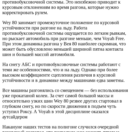
противобуксовочной системы. Это неизбежно приводит к
курсовым отклонениям во время разгона, которые нужно
корректировать рулем.
Wey 80 занимает промежуточное положение по курсовой
устойчивости при разгоне на льду. Работа
противобуксовочной системы ощущается по легким рывкам,
но рыскает автомобиль при разгоне меньше, чем Voyah Free.
При этом динамика разгона у Вея 80 наиболее скромная, что
может быть обусловлено меньшей шириной пятна контакта
шин и большей массой автомобиля.
На снегу АБС и противобуксовочные системы работают с
теми же особенностями, что и на льду. Однако при более
высоком коэффициенте сцепления различия в курсовой
устойчивости и в динамике между машинами едва заметны.
Все машины разгонялись со смещением — без использования
уже прокатаной колеи. За счет самой большой массы и
относительно узких шин Wey 80 резвее других стартовал в
глубоком снегу, но по скорости движения в подъем чуть
уступил Роксу. А Voyah в этой дисциплине оказался
аутсайдером
Накануне наших тестов на полигоне случился очередной