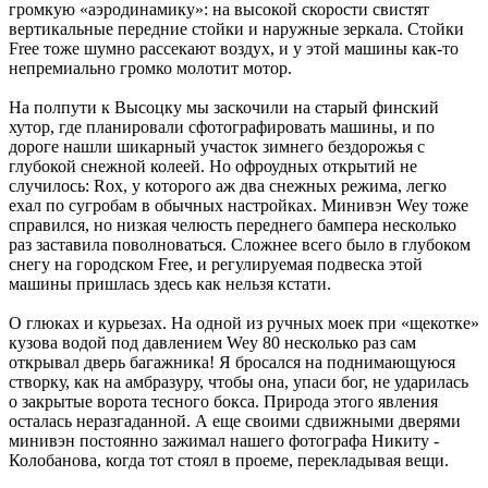
громкую «аэродинамику»: на высокой скорости свистят
вертикальные передние стойки и наружные зеркала. Стойки
Free тоже шумно рассекают воздух, и у этой машины как-то
непремиально громко молотит мотор.
На полпути к Высоцку мы заскочили на старый финский
хутор, где планировали сфотографировать машины, и по
дороге нашли шикарный участок зимнего бездорожья с
глубокой снежной колеей. Но офроудных открытий не
случилось: Rox, у которого аж два снежных режима, легко
ехал по сугробам в обычных настройках. Минивэн Wey тоже
справился, но низкая челюсть переднего бампера несколько
раз заставила ­поволноваться. Сложнее всего было в глубоком
снегу на городском Free, и регулируемая подвеска этой
машины пришлась здесь как нельзя кстати.
О глюках и курьезах. На одной из ручных моек при «щекотке»
кузова водой под давлением Wey 80 несколько раз сам
открывал дверь багажника! Я бросался на поднимающуюся
створку, как на амбразуру, чтобы она, упаси бог, не ударилась
о закрытые ворота тесного бокса. Природа этого явления
осталась неразгаданной. А еще своими сдвижными дверями
минивэн постоянно зажимал нашего фотографа Никиту ­
Колобанова, когда тот стоял в проеме, перекладывая вещи.