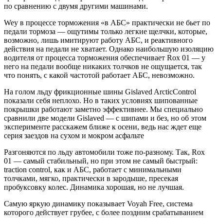
по сравнению с двумя другими машинами.
Wey в процессе торможения «в АБС» практически не бьет по
педали тормоза — ощутимы только легкие щелчки, которые,
возможно, лишь имитируют работу АБС, и реактивного
действия на педали не хватает. Однако наибольшую изоляцию
водителя от процесса торможения обеспечивает Rox 01 — у
него на педали вообще никаких толчков не ощущается, так
что понять, с какой частотой работает АБС, невозможно.
На голом льду фрикционные шины Gislaved ArcticControl
показали себя неплохо. Но в таких условиях шипованные
покрышки работают заметно эффективнее. Мы специально
сравнили две модели Gislaved — с шипами и без, но об этом
эксперименте расскажем ближе к осени, ведь нас ждет еще
серия заездов на сухом и мокром асфальте
Разгоняются по льду автомобили тоже по-разному. Так, Rox
01 — самый стабильный, но при этом не самый быстрый:
traction control, как и АБС, работает с минимальными
толчками, мягко, практически в зародыше, пресекая
пробуксовку колес. Динамика хорошая, но не лучшая.
Самую яркую динамику показывает Voyah Free, система
которого действует грубее, с более поздним срабатыванием