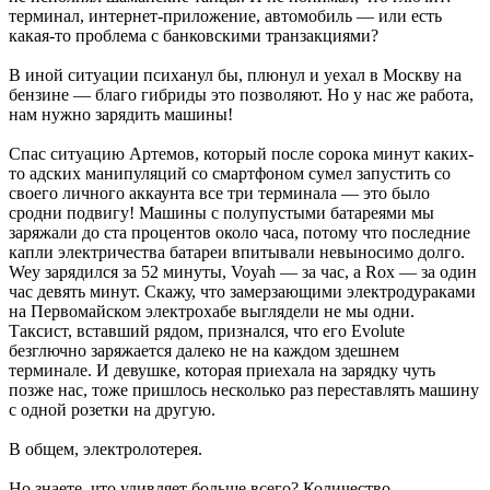
терминал, интернет-приложение, автомобиль — или есть
какая-то проблема с банковскими транзакциями?
В иной ситуации психанул бы, ­плюнул и уехал в Москву на
бензине — ­благо гибриды это позволяют. Но у нас же ­работа,
нам нужно зарядить машины!
Спас ситуацию Артемов, который после сорока минут каких-
то адских манипуляций со смартфоном сумел запустить со
своего личного аккаунта все три терминала — это было
сродни подвигу! Машины с полупустыми батареями мы
заряжали до ста процентов около часа, потому что последние
капли электричества батареи впитывали невыносимо долго.
Wey зарядился за 52 минуты, Voyah — за час, а Rox ­— за один
час девять минут. Скажу, что замерзающими электродураками
на Первомайском электрохабе выглядели не мы одни.
Таксист, вставший рядом, признался, что его Evolute
безглючно заряжается далеко не на каждом здешнем
терминале. И девушке, которая приехала на зарядку чуть
позже нас, тоже пришлось несколько раз переставлять машину
с одной розетки на другую.
В общем, электролотерея.
Но знаете, что удивляет больше ­всего? Количество