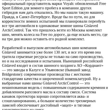
официальный представитель марки Voyah: обновленный Free
Sport Edition для зимнего ­пробега в компании других
гибридов нам дать отказались. Но мы нашли такую машину.
Правда, в ­Санкт-Петербурге. Вроде бы по пути, но для
корректности зимних испытаний мы планировали переобуть
все три автомобиля в одинаковые зимние шины Gislaved
ArcticControl. Так что пришлось везти из Москвы комплект
шин, менять колеса на Free по дороге, да еще искать место, где
на три дня можно оставить его родной комплект.
Разработкой и выпуском автомобильных шин компания
Gislaved занимается уже более 130 лет, и все это время она
тратила серьезные ресурсы не только на само производство,
но и на исследования и испытания. Нынешний российский
Gislaved входит в состав шинного холдинга АО «Кордиант»
— это ­заводы в Калуге и Ульяновске (бывший завод
Bridgestone): современные производства с жесткими
стандартами качества и широченной номенклатурой. Ну а
выбранные нами шины Gislaved ArcticControl — это
нешипованная модель с повышенным содержанием кремния и
добавлением рапсового масла к составу смеси. Система
канавок протектора хорошо сопротивляется аква- и
слэшпланированию, а большое количество трехмерных
ламелей обеспечивает достойный «зацеп» и тяговые
характеристики на снегу.