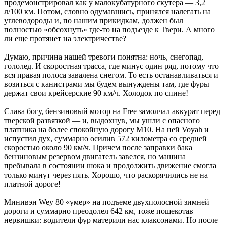
продемонстрировал как у малокубатурного скутера — 3,2
л/100 км. Потом, словно одумавшись, ­принялся налегать на
углеводороды и, по нашим прикидкам, должен был
полностью «обсохнуть» где-то на ­подъезде к Твери. А много
ли еще протянет на электричестве?
Думаю, причина нашей тревоги ­понятна: ночь, снегопад,
гололед. И скоростная трасса, где минус один ряд, потому что
вся правая полоса завалена снегом. То есть останавливаться и
­возиться с канистрами мы будем вынуждены там, где фуры
держат свои крейсерские 90 км/ч. Холодок по спине!
Слава богу, бензиновый мотор на Free замолчал аккурат перед
тверской развязкой — и, выдохнув, мы ушли с опасного
платника на более спокойную дорогу М10. На ней Voyah и
испустил дух, суммарно осилив 572 километра со средней
скоростью около 90 км/ч. Причем после заправки бака
бензиновым резервом двигатель завелся, но машина
пребывала в состоянии шока и продолжить движение смогла
только минут через пять. Хорошо, что раскорячились не на
платной дороге!
Минивэн Wey 80 «умер» на подъеме двухполосной зимней
дороги и суммарно преодолел 642 км, тоже пощекотав
нервишки: водители фур материли нас клаксонами. Но после