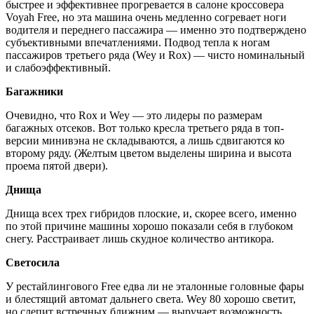
быстрее и эффективнее прогревается в салоне кроссовера
Voyah Free, но эта машина очень медленно согревает ноги
водителя и переднего пассажира — ­именно это подтверждено
субъективными впечатлениями. Подвод тепла к ногам
пассажиров третьего ряда (Wey и Rox) — чисто номинальный
и слабоэффективный.
Багажники
Очевидно, что Rox и Wey — это лидеры по размерам
багажных отсеков. Вот только кресла третьего ряда в топ-
версии минивэна не складываются, а лишь сдвигаются ко
второму ряду. (Желтым цветом выделены ширина и высота
проема пятой двери).
Днища
Днища всех трех гибридов плоские, и, скорее всего, именно
по этой причине машины хорошо показали себя в глубоком
снегу. Расстраивает лишь скудное количество антикора.
Светосила
У рестайлингового Free едва ли не эталонные головные фары
и блестящий автомат дальнего света. Wey 80 хорошо светит,
но слепит встречных ближним — выручает возможность