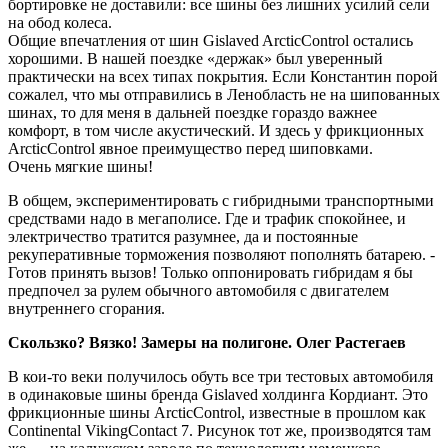
бортировке не доставили: все шины без лишних усилий сели
на обод колеса.
Общие впечатления от шин Gislaved ArcticControl остались
хорошими. В нашей поездке «держак» был уверенный
практически на всех типах покрытия. Если Константин порой
сожалел, что мы отправились в Ленобласть не на шипованных
шинах, то для меня в дальней поездке гораздо важнее
комфорт, в том числе акустический. И здесь у фрикционных
ArcticControl явное преимущество перед шиповками.
Очень мягкие шины!
В общем, экспериментировать с гибридными транспортными
средствами надо в мегаполисе. Где и трафик спокойнее, и
электричество тратится разумнее, да и постоянные
рекуперативные торможения позволяют пополнять батарею. ­
Готов принять вызов! Только оппонировать гибридам я бы
предпочел за рулем обычного автомобиля с двигателем
внутреннего сгорания.
Скользко? Вязко! Замеры на полигоне. Олег Растегаев
В кои-то веки получилось обуть все три тестовых автомобиля
в одинаковые шины бренда Gislaved холдинга Кордиант. Это
фрикционные шины ArcticControl, известные в прошлом как
Continental VikingContact 7. Рисунок тот же, производятся там