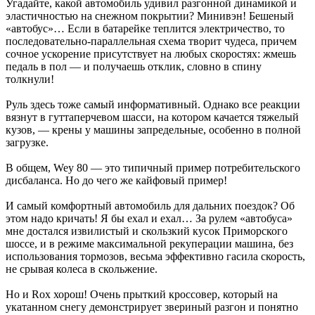
Угадайте, какой автомобиль удивил разгонной динамикой и
эластичностью на снежном покрытии? Минивэн! Бешеный
«автобус»… Если в батарейке теплится электричество, то
последовательно-параллельная схема творит чудеса, причем
сочное ускорение присутствует на любых скоростях: жмешь
педаль в пол — и получаешь отклик, словно в спину
толкнули!
Руль здесь тоже самый информативный. Однако все реакции
вязнут в гуттаперчевом шасси, на котором качается тяжелый
кузов, — крены у машины запредельные, особенно в полной
загрузке.
В общем, Wey 80 — это типичный пример потребительского
дисбаланса. Но до чего же кайфовый пример!
И самый комфортный автомобиль для дальних поездок? Об
этом надо кричать! Я бы ехал и ехал… За рулем «автобуса»
мне достался извилистый и скользкий кусок Приморского
шоссе, и в режиме максимальной рекуперации машина, без
использования тормозов, весьма эффективно гасила скорость,
не срывая колеса в скольжение.
Но и Rox хорош! Очень прыткий кроссовер, который на
укатанном снегу демонстрирует звериный разгон и понятно