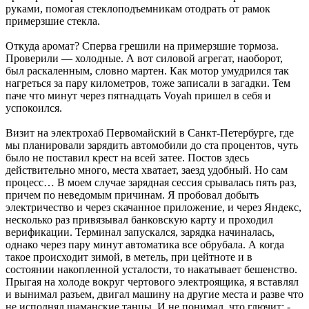
руками, помогая стеклоподъемникам отодрать от рамок
примерзшие стекла.
Откуда аромат? Сперва ­грешили на примерзшие тормоза.
Проверили — холодные. А вот силовой агрегат, ­наоборот,
был раскаленным, словно мартен. Как мотор умудрился так
нагреться за пару километров, тоже записали в загадки. Тем
паче что минут через пятнадцать Voyah пришел в себя и
успокоился.
Визит на электрохаб Первомайский в Санкт-Петербурге, где
мы планировали зарядить автомобили до ста процентов, чуть
было не поставил крест на всей затее. Постов здесь
действительно много, места хватает, заезд удобный. Но сам
процесс… В моем случае зарядная сессия срывалась пять раз,
причем по неведомым причинам. Я пробовал добыть
электричество и через скачанное приложение, и через Яндекс,
несколько раз привязывал банковскую карту и проходил
верификации. Терминал запускался, зарядка начиналась,
однако через пару минут автоматика все обрубала. А когда
такое происходит зимой, в метель, при цейтноте и в
состоянии накопленной усталости, то ­накатывает бешенство.
Прыгая на холоде вокруг чертового электроящика, я вставлял
и вынимал разъем, двигал машину на другие места и разве что
не исполнял шаманские танцы. И не понимал, что глючит: ­