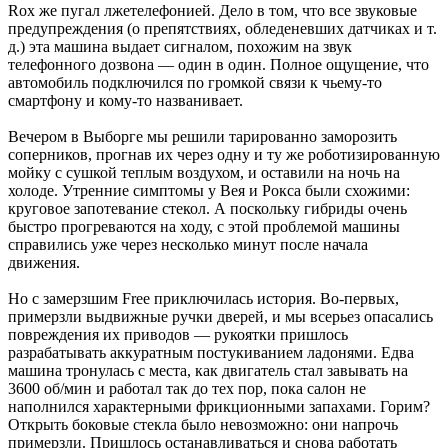
Rox же пугал лжетелефонией. Дело в том, что все звуковые
предупреждения (о препятствиях, обледеневших датчиках и т.
д.) эта машина выдает сигналом, похожим на звук
телефонного дозвона — один в один. Полное ощущение, что
автомобиль подключился по громкой связи к чьему-то
смартфону и ­кому-то названивает.
Вечером в Выборге мы решили тарированно заморозить
соперников, прогнав их через одну и ту же роботизи­рованную
мойку с сушкой теплым воздухом, и оставили на ночь на
холоде. Утренние симптомы у Вея и Рокса были схожими:
круговое запотевание стекол. А поскольку гибриды очень
быстро прогреваются на ходу, с этой проблемой машины
справились уже через несколько минут после начала
движения.
Но с замерзшим Free ­приключилась история. Во-первых,
примерзли ­выдвижные ручки дверей, и мы всерьез опасались
повреждения их приводов — рукоятки пришлось
разрабатывать аккуратным постукиванием ладонями. Едва
машина тронулась с места, как двигатель стал завывать на
3600 об/мин и работал так до тех пор, пока салон не
наполнился характерными фрикционными запахами. Горим?
Открыть боковые стекла было невозможно: они напрочь
примерзли. Пришлось останавливаться и снова работать