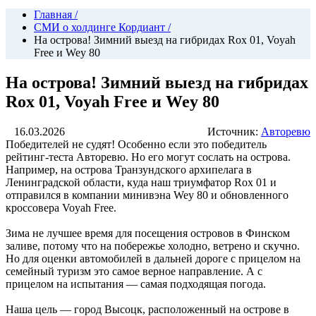
Главная
/
СМИ о холдинге Кордиант
/
На острова! Зимний выезд на гибридах Rox 01, Voyah
Free и Wey 80
На острова! Зимний выезд на гибридах
Rox 01, Voyah Free и Wey 80
16.03.2026
Источник:
Авторевю
Победителей не судят! Особенно если это победитель
рейтинг-теста Авторевю. Но его могут сослать на острова.
Например, на острова Транзундского архипелага в
Ленинградской области, куда наш триумфатор Rox 01 и
отправился в компании минивэна Wey 80 и обновленного
кроссовера Voyah Free.
Зима не лучшее время для посещения островов в Финском
заливе, потому что на побережье холодно, ветрено и скучно.
Но для оценки автомобилей в дальней дороге с прицелом на
семейный туризм это самое верное направление. А с
прицелом на испытания — самая подходящая погода.
Наша цель — город Высоцк, расположенный на острове в