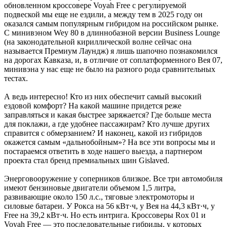
обновленном кроссовере Voyah Free с регулируемой
подвеской мы еще не ездили, а между тем в 2025 году он
оказался самым популярным гибридом на российском рынке.
С минивэном Wey 80 в длиннобазной версии Business Lounge
(на законодательной кириллической волне сейчас она
называется ­Премиум Лаундж) я лишь шапочно познакомился
на дорогах Кавказа, и, в отличие от соплатформенного Вея 07,
минивэна у нас еще не было на разного рода сравнительных
тестах.
А ведь интересно! Кто из них обеспечит самый высокий
ездовой комфорт? На какой машине придется реже
заправляться и какая быстрее заряжается? Где больше места
для поклажи, а где удобнее пассажирам? Кто лучше других
справится с обмерзанием? И наконец, какой из гибридов
окажется самым «дальнобойным»? На все эти вопросы мы и
постараемся ответить в ходе нашего выезда, а партнером
проекта стал бренд премиальных шин Gislaved.
Энерговооружение у соперников близкое. Все три автомобиля
имеют бензиновые двигатели объемом 1,5 ­литра,
развивающие около 150 л.с., тяговые электромоторы и
силовые батареи. У Рокса на 56 кВт·ч, у Вея на 44,3 кВт·ч, у
Free на 39,2 кВт·ч. Но есть интрига. Кроссоверы Rox 01 и
Voyah Free — это последовательные гибриды, у которых