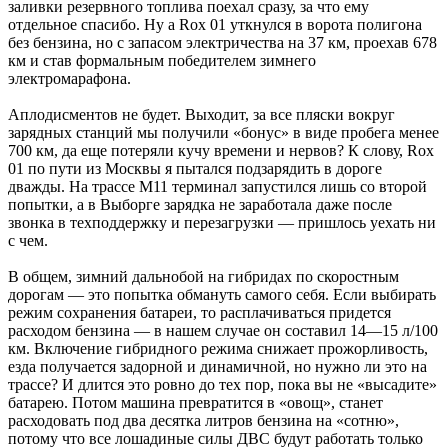
заливки резервного топлива поехал сразу, за что ему
отдельное спасибо. Ну а Rox 01 уткнулся в ворота полигона
без бензина, но с запасом электричества на 37 км, проехав 678
км и став формальным победителем зимнего
электромарафона.
Аплодисментов не будет. Выходит, за все пляски вокруг
зарядных станций мы получили «бонус» в виде пробега менее
700 км, да еще потеряли кучу времени и нервов? К слову, Rox
01 по ­пути из Москвы я пытался подзарядить в дороге
дважды. На трассе М11 терминал запустился лишь со второй
попытки, а в ­Выборге зарядка не заработала даже после
звонка в техподдержку и перезагрузки — пришлось уехать ни
с чем.
В общем, зимний дальнобой на гибридах по скоростным
дорогам — это попытка обмануть самого себя. Если выбирать
режим сохранения батареи, то расплачиваться придется
расходом бензина — в нашем случае он составил 14—15 л/100
км. Включение гибридного режима снижает прожорливость,
езда получается задорной и динамичной, но нужно ли это на
трассе? И длится это ровно до тех пор, пока вы не ­«высадите»
батарею. Потом машина превратится в «овощ», станет
расходовать под два десятка литров бензина на «сотню»,
потому что все лошадиные силы ДВС будут работать только