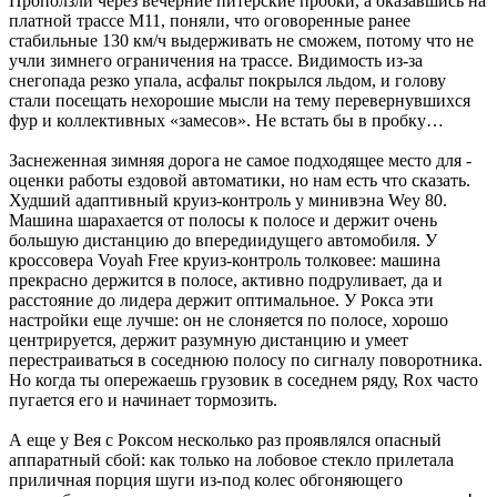
Проползли через вечерние питерские пробки, а оказавшись на
платной трассе М11, поняли, что оговоренные ­ранее
стабильные 130 км/ч выдерживать не сможем, потому что не
учли зимнего ограничения на трассе. Видимость из-за
снегопада резко упала, асфальт покрылся льдом, и голову
стали посещать нехорошие мысли на тему перевернувшихся
фур и коллективных «замесов». Не встать бы в пробку…
Заснеженная зимняя дорога не самое подходящее место для ­
оценки ­работы ездовой автоматики, но нам есть что сказать.
Худший адаптивный круиз-контроль у минивэна Wey 80.
Машина шарахается от полосы к полосе и держит очень
большую дистанцию до впередиидущего автомобиля. У
кроссовера Voyah Free круиз-контроль толковее: машина
прекрасно держится в полосе, активно подруливает, да и
расстояние до лидера держит оптимальное. У Рокса эти
настройки еще лучше: он не слоняется по полосе, хорошо
центрируется, держит разумную дистанцию и умеет
перестраиваться в соседнюю полосу по сигналу поворотника.
Но когда ты опережаешь грузовик в соседнем ряду, Rox часто
пугается его и начинает тормозить.
А еще у Вея с Роксом несколько раз проявлялся опасный
аппаратный сбой: как только на лобовое стекло прилетала
приличная порция шуги из-под колес обгоняющего