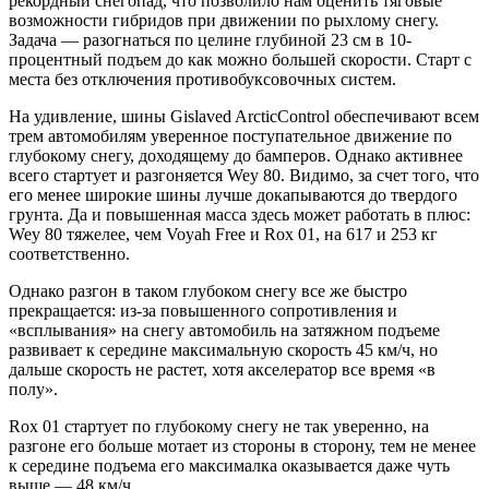
рекордный снегопад, что позволило нам оценить тяговые
возможности гибридов при движении по рыхлому снегу.
Задача — разогнаться по целине глубиной 23 см в 10-
процентный подъем до как можно большей скорости. Старт с
места без отключения противобуксовочных систем.
На удивление, шины Gislaved ArcticControl обеспечивают всем
трем автомобилям уверенное поступательное движение по
глубокому снегу, доходящему до бамперов. Однако активнее
всего стартует и разгоняется Wey 80. Видимо, за счет того, что
его менее широкие шины лучше докапываются до твердого
грунта. Да и повышенная масса здесь может работать в плюс:
Wey 80 тяжелее, чем Voyah Free и Rox 01, на 617 и 253 кг
соответственно.
Однако разгон в таком глубоком снегу все же быстро
прекращается: из-за повышенного сопротивления и
«всплывания» на снегу автомобиль на затяжном подъеме
развивает к середине максимальную скорость 45 км/ч, но
дальше скорость не растет, хотя акселератор все время «в
полу».
Rox 01 стартует по глубокому снегу не так уверенно, на
разгоне его больше мотает из стороны в сторону, тем не менее
к середине подъема его максималка оказывается даже чуть
выше — 48 км/ч.