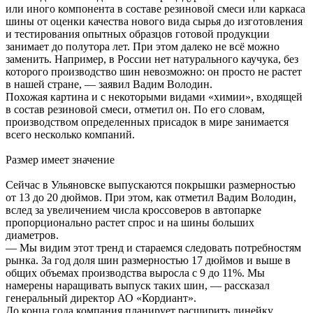
или иного компонента в составе резиновой смеси или каркаса
шины от оценки качества нового вида сырья до изготовления
и тестирования опытных образцов готовой продукции
занимает до полутора лет. При этом далеко не всё можно
заменить. Например, в России нет натурального каучука, без
которого производство шин невозможно: он просто не растет
в нашей стране, — заявил Вадим Володин.
Похожая картина и с некоторыми видами «химии», входящей
в состав резиновой смеси, отметил он. По его словам,
производством определенных присадок в мире занимается
всего несколько компаний.
Размер имеет значение
Сейчас в Ульяновске выпускаются покрышки размерностью
от 13 до 20 дюймов. При этом, как отметил Вадим Володин,
вслед за увеличением числа кроссоверов в автопарке
пропорционально растет спрос и на шины больших
диаметров.
— Мы видим этот тренд и стараемся следовать потребностям
рынка. За год доля шин размерностью 17 дюймов и выше в
общих объемах производства выросла с 9 до 11%. Мы
намерены наращивать выпуск таких шин, — рассказал
генеральный директор АО «Кордиант».
До конца года компания планирует расширить линейку