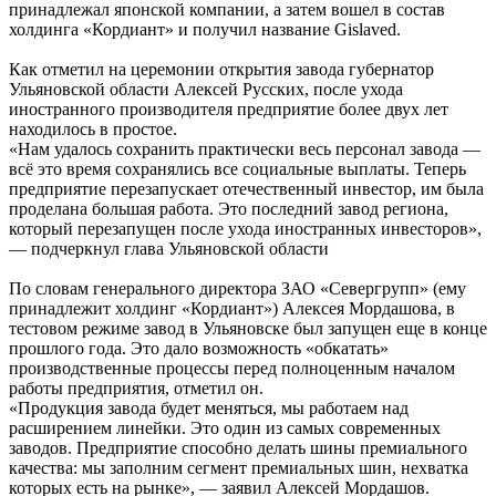
принадлежал японской компании, а затем вошел в состав
холдинга «Кордиант» и получил название Gislaved.
Как отметил на церемонии открытия завода губернатор
Ульяновской области Алексей Русских, после ухода
иностранного производителя предприятие более двух лет
находилось в простое.
«Нам удалось сохранить практически весь персонал завода —
всё это время сохранялись все социальные выплаты. Теперь
предприятие перезапускает отечественный инвестор, им была
проделана большая работа. Это последний завод региона,
который перезапущен после ухода иностранных инвесторов»,
— подчеркнул глава Ульяновской области
По словам генерального директора ЗАО «Севергрупп» (ему
принадлежит холдинг «Кордиант») Алексея Мордашова, в
тестовом режиме завод в Ульяновске был запущен еще в конце
прошлого года. Это дало возможность «обкатать»
производственные процессы перед полноценным началом
работы предприятия, отметил он.
«Продукция завода будет меняться, мы работаем над
расширением линейки. Это один из самых современных
заводов. Предприятие способно делать шины премиального
качества: мы заполним сегмент премиальных шин, нехватка
которых есть на рынке», — заявил Алексей Мордашов.