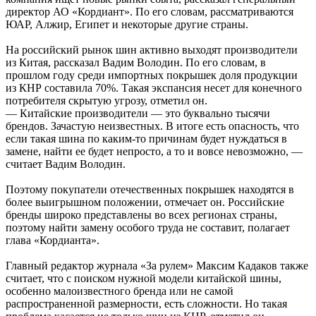
директор АО «Кордиант». По его словам, рассматриваются
ЮАР, Алжир, Египет и некоторые другие страны.
На российский рынок шин активно выходят производители
из Китая, рассказал Вадим Володин. По его словам, в
прошлом году среди импортных покрышек доля продукции
из КНР составила 70%. Такая экспансия несет для конечного
потребителя скрытую угрозу, отметил он.
— Китайские производители — это буквально тысячи
брендов. Зачастую неизвестных. В итоге есть опасность, что
если такая шина по каким-то причинам будет нуждаться в
замене, найти ее будет непросто, а то и вовсе невозможно, —
считает Вадим Володин.
Поэтому покупатели отечественных покрышек находятся в
более выигрышном положении, отмечает он. Российские
бренды широко представлены во всех регионах страны,
поэтому найти замену особого труда не составит, полагает
глава «Кордианта».
Главный редактор журнала «За рулем» Максим Кадаков также
считает, что с поиском нужной модели китайской шины,
особенно малоизвестного бренда или не самой
распространенной размерности, есть сложности. Но такая