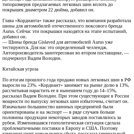
типоразмеров предлагаемых легковых шин вплоть до
покрышек диаметром 22 дюйма, добавил он.
Глава «Кордианта» также рассказал, что компания разработала
шины для автомобилей отечественного люксового бренда
Aurus. Сейчас эти покрышки находятся на этапе испытаний,
добавил он.
— Шины бренда Gislaved для автомобилей Aurus уже
тестируются. Для нас это определенный челлендж.
Автопроизводитель заинтересован во втором поставщике, —
подчеркнул Вадим Володин.
Китайская угроза
По итогам прошлого года продажи новых легковых шин в РФ
выросли на 23%. «Кордиант» занимает на рынке долю в 13%,
рассчитывая нарастить ее в нынешнем году до 14–15%,
рассказал Вадим Володин. При этом существующие в России
мощности по выпуску легковых шин избыточны, считает он.
Изначально большинство шинных предприятий были
ориентированы и на экспорт — в ряде случаев больше
половины продукции некоторых заводов поставлялось за
рубеж. Изменившаяся геополитическая ситуация сделала
проблематичными поставки в Европу и США. Поэтому
компания ищет новые рынки сбыта, рассказал генеральный