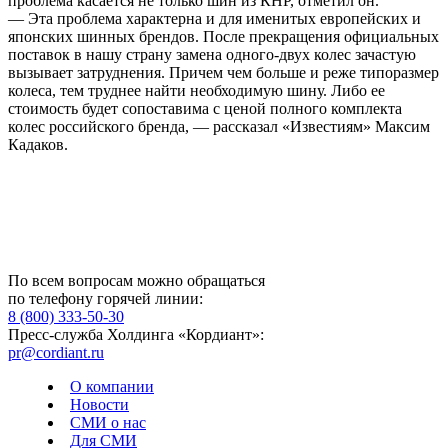
проблема касается не только шин из КНР, отметил он.
— Эта проблема характерна и для именитых европейских и
японских шинных брендов. После прекращения официальных
поставок в нашу страну замена одного-двух колес зачастую
вызывает затруднения. Причем чем больше и реже типоразмер
колеса, тем труднее найти необходимую шину. Либо ее
стоимость будет сопоставима с ценой полного комплекта
колес российского бренда, — рассказал «Известиям» Максим
Кадаков.
По всем вопросам можно обращаться
по телефону горячей линии:
8 (800) 333-50-30
Пресс-служба Холдинга «Кордиант»:
pr@cordiant.ru
О компании
Новости
СМИ о нас
Для СМИ