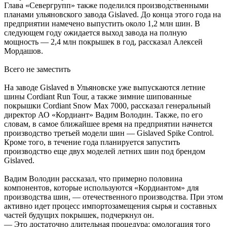
Глава «Севергрупп» также поделился производственными
планами ульяновского завода Gislaved. До конца этого года на
предприятии намечено выпустить около 1,2 млн шин. В
следующем году ожидается выход завода на полную
мощность — 2,4 млн покрышек в год, рассказал Алексей
Мордашов.
Всего не заместить
На заводе Gislaved в Ульяновске уже выпускаются летние
шины Cordiant Run Tour, а также зимние шипованные
покрышки Cordiant Snow Max 7000, рассказал генеральный
директор АО «Кордиант» Вадим Володин. Также, по его
словам, в самое ближайшее время на предприятии начнется
производство третьей модели шин — Gislaved Spike Control.
Кроме того, в течение года планируется запустить
производство еще двух моделей летних шин под брендом
Gislaved.
Вадим Володин рассказал, что примерно половина
компонентов, которые используются «Кордиантом» для
производства шин, — отечественного производства. При этом
активно идет процесс импортозамещения сырья и составных
частей будущих покрышек, подчеркнул он.
— Это достаточно длительная процедура: омологация того