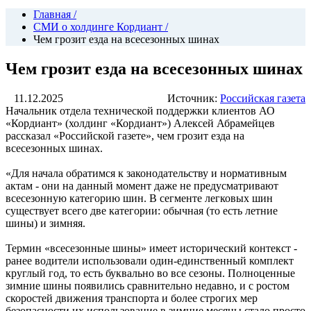
Главная
/
СМИ о холдинге Кордиант
/
Чем грозит езда на всесезонных шинах
Чем грозит езда на всесезонных шинах
11.12.2025
Источник:
Российская газета
Начальник отдела технической поддержки клиентов АО
«Кордиант» (холдинг «Кордиант») Алексей Абрамейцев
рассказал «Российской газете», чем грозит езда на
всесезонных шинах.
«Для начала обратимся к законодательству и нормативным
актам - они на данный момент даже не предусматривают
всесезонную категорию шин. В сегменте легковых шин
существует всего две категории: обычная (то есть летние
шины) и зимняя.
Термин «всесезонные шины» имеет исторический контекст -
ранее водители использовали один-единственный комплект
круглый год, то есть буквально во все сезоны. Полноценные
зимние шины появились сравнительно недавно, и с ростом
скоростей движения транспорта и более строгих мер
безопасности их использование в зимние месяцы стало просто