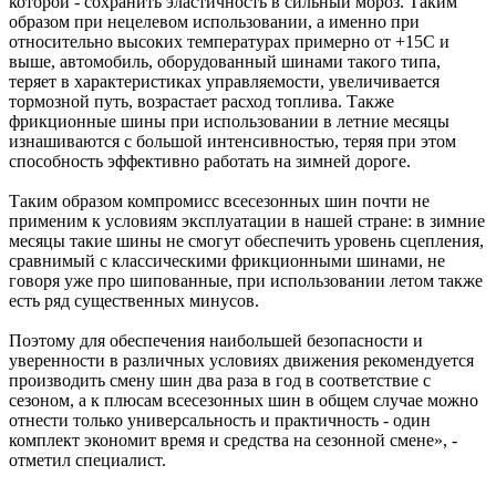
которой - сохранить эластичность в сильный мороз. Таким
образом при нецелевом использовании, а именно при
относительно высоких температурах примерно от +15С и
выше, автомобиль, оборудованный шинами такого типа,
теряет в характеристиках управляемости, увеличивается
тормозной путь, возрастает расход топлива. Также
фрикционные шины при использовании в летние месяцы
изнашиваются с большой интенсивностью, теряя при этом
способность эффективно работать на зимней дороге.
Таким образом компромисс всесезонных шин почти не
применим к условиям эксплуатации в нашей стране: в зимние
месяцы такие шины не смогут обеспечить уровень сцепления,
сравнимый с классическими фрикционными шинами, не
говоря уже про шипованные, при использовании летом также
есть ряд существенных минусов.
Поэтому для обеспечения наибольшей безопасности и
уверенности в различных условиях движения рекомендуется
производить смену шин два раза в год в соответствие с
сезоном, а к плюсам всесезонных шин в общем случае можно
отнести только универсальность и практичность - один
комплект экономит время и средства на сезонной смене», -
отметил специалист.