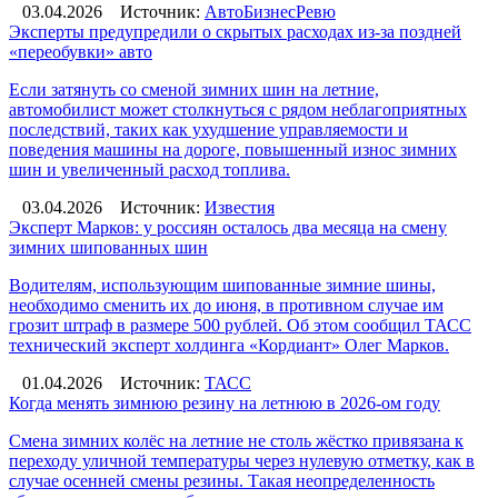
03.04.2026
Источник:
АвтоБизнесРевю
Эксперты предупредили о скрытых расходах из-за поздней
«переобувки» авто
Если затянуть со сменой зимних шин на летние,
автомобилист может столкнуться с рядом неблагоприятных
последствий, таких как ухудшение управляемости и
поведения машины на дороге, повышенный износ зимних
шин и увеличенный расход топлива.
03.04.2026
Источник:
Известия
Эксперт Марков: у россиян осталось два месяца на смену
зимних шипованных шин
Водителям, использующим шипованные зимние шины,
необходимо сменить их до июня, в противном случае им
грозит штраф в размере 500 рублей. Об этом сообщил ТАСС
технический эксперт холдинга «Кордиант» Олег Марков.
01.04.2026
Источник:
ТАСС
Когда менять зимнюю резину на летнюю в 2026-ом году
Смена зимних колёс на летние не столь жёстко привязана к
переходу уличной температуры через нулевую отметку, как в
случае осенней смены резины. Такая неопределенность