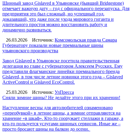
Шинный завод Gislaved в Ульяновске (бывший Bridgestone)
отмечает важную дату – год с официального перезапуска. Для
предприятия это был сложный, но успешный год,
доказавший, что даже после ухода мирового гиганта и
длительного простоя можно восстановить работу и
динамично развиваться.
26.03.2026
Источник:
Комсомольская правда Самара
Губернатору показали новые премиальные шины
ульяновского производства
Завод Gislaved в Ульяновске посетила правительственная
делегация во главе с губернатором Алексеем Русских. Ему
представили флагманские линейки премиального бренда
Gislaved, в том числе летние новинки этого года – Gislaved
ActiveControl и Gislaved EcoControl.
25.03.2026
Источник:
УлПресса
Сняли зимние шины? Не делайте этого при их хранении!
Наступление весны для автолюбителей ознаменовано
«переобувкой» в летние шины, а зимние отправляются на
хранение «в шкаф». Кто-то сооружает стеллажи в гараже, а
кто-то пользуется услугами шинных сервисов. Иные же –
просто бросают шины на балкон до осени.