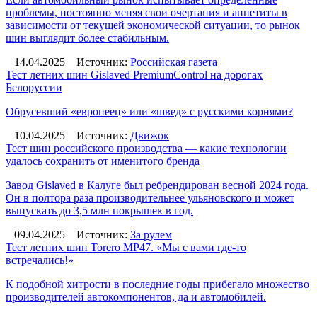
проблемы, постоянно меняя свои очертания и аппетиты в
зависимости от текущей экономической ситуации, то рынок
шин выглядит более стабильным.
14.04.2025
Источник:
Российская газета
Тест летних шин Gislaved PremiumControl на дорогах
Белоруссии
Обрусевший «европеец» или «швед» с русскими корнями?
10.04.2025
Источник:
Движок
Тест шин российского производства — какие технологии
удалось сохранить от именитого бренда
Завод Gislaved в Калуге был ребрендирован весной 2024 года.
Он в полтора раза производительнее ульяновского и может
выпускать до 3,5 млн покрышек в год.
09.04.2025
Источник:
За рулем
Тест летних шин Torero MP47. «Мы с вами где-то
встречались!»
К подобной хитрости в последние годы прибегало множество
производителей автокомпонентов, да и автомобилей.