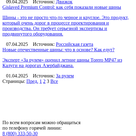
09.04.2025
Источник:
Движок
Gislaved Premium Control: как себя показали новые шины
Шины - это не просто что-то черное и круглое. Это продукт,
который очень дорог в процессе проектирования и
производства. Он требует серьезной экспертизы и
продвинутого оборудования.
07.04.2025
Источник:
Российская газета
Новые отечественные шины: что в основе? Как едут?
Эксперт «За рулем» оценил летние шины Torero MP47 из
Калуги на дорогах Азербайджана.
01.04.2025
Источник:
За рулем
Страницы:
Пред.
1
2
3
Все
По всем вопросам можно обращаться
по телефону горячей линии:
8 (800) 333-50-30