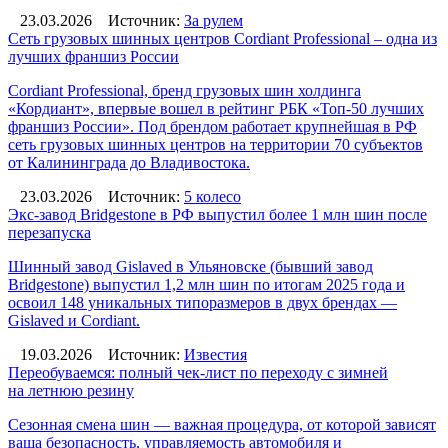
23.03.2026
Источник:
За рулем
Сеть грузовых шинных центров Cordiant Professional – одна из
лучших франшиз России
Cordiant Professional, бренд грузовых шин холдинга
«Кордиант», впервые вошел в рейтинг РБК «Топ-50 лучших
франшиз России». Под брендом работает крупнейшая в РФ
сеть грузовых шинных центров на территории 70 субъектов
от Калининграда до Владивостока.
23.03.2026
Источник:
5 колесо
Экс-завод Bridgestone в РФ выпустил более 1 млн шин после
перезапуска
Шинный завод Gislaved в Ульяновске (бывший завод
Bridgestone) выпустил 1,2 млн шин по итогам 2025 года и
освоил 148 уникальных типоразмеров в двух брендах —
Gislaved и Cordiant.
19.03.2026
Источник:
Известия
Переобуваемся: полный чек-лист по переходу с зимней
на летнюю резину
Сезонная смена шин — важная процедура, от которой зависят
ваша безопасность, управляемость автомобиля и