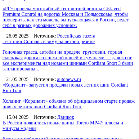
«РГ» провела масштабный тест летней резины Gislaved
Premium Control на дорогах Москвы и Подмосковья, чтобы
проверить, как эта модель, выпускающаяся в России, ведет
себя в разных дорожных условиях.
26.05.2025
Источник:
Российская газета
Тест шин Cordiant: в зиму на летней резине
Гоночная трасса, автобан на пределе, грунтовки, горная
скользкая дорога со снежной кашей и туманами — далеко не
все эксперименты над новыми шинами Cordiant Sport 3 были
запланированы...
21.05.2025
Источник:
autonews.ru
«Кордиант» запустил продажи новых летних шин Cordiant
Run Tour
Холдинг «Кордиант» объявил об официальном старте продаж
новых летних шин Cordiant Run Tour.
15.04.2025
Источник:
Движок
В России появились новые шины Torero MP47: плюсы и
минусы модели
Если автомобильный рынок испытывает определенные