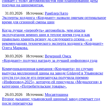
сбивает с толку автомобилистов при планировании даты
поездки на шиномонтаж.
31.03.2026
Источник:
Рамблер/Авто
Эксперты холдинга «Кордиант» назвали омичам оптимальное
время для сезонной смены шин
Когда лучше «переобуть» автомобиль, чем опасна
эксплуатация зимних шин в теплое время года и как
правильно хранить резину до следующего сезона — в
рекомендациях технического эксперта холдинга «Кордиант»
Олега Маркова.
30.03.2026
Источник:
Вечерний Омск
«Кордиант» получил награду за лучший инфоповод года
Коммуникационная кампания «Кордианта» по случаю
выпуска миллионной шины на заводе Gislaved в Ульяновске
спустя год после его перезапуска получила премию
«Инфоповод-2025», которую ей присудила «Медиалогия» в
категории «Потребительские товары».
26.03.2026
Источник:
Мосавтошина
Второе дыхание: ульяновский шинный завод отмечает год
после перезапуска