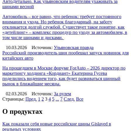
АвтоДетально. Как ульяновским водителям ухаживать за
шинами весной
Автомобиль – все равно, что ребенок: требует постоянного
внимания и ухода. Но ребенок благодарный, на заботу
откликается долгой службой. Существует такое понятие, как
«детейлинг» – комплекс процедур по уходу за автомобилем, в
том числе шинами и дисками.
10.03.2026
Источник:
Ульяновская правда
Российский производитель шин пообещал запуск новинок для
китайских авто
На прошедшем в Москве форуме ForAuto – 2026 директор по
маркетингу холдинга «Кордиант» Екатерина Гусева
поделились видением того, как будет развиваться шинный
рынок в ближайшие месяцы.
02.03.2026
Источник:
За рулем
Страницы:
Пред.
1
2
3
4
5
...
7
След.
Все
О продуктах
Как показали себя новые российские шины Gislaved в
реальных условиях