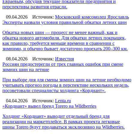
Евраевым, обсудив текущие показатели предприятия и
перспективы развития отрасли.
09.04.2026
Источник:
Московский комсомолец Ярославль
Эксперты назвали условия правильной обкатки летних шин
Обкатка новых шин — процесс не менее важный, как и
обкатка нового автомобиля. Для обкатки летних покрышек,
как правило, требуется меньше времени в сравнении с
зимними, и обычно бывает достаточно проехать 200–300 км.
08.04.2026
Источник:
Известия
Россиян предостерегли от трех главных ошибок при смене
зимних шин на летние
При выборе дня для смены зимних шин на летние необходимо
учитывать прогноз погоды в перспективе нескольких недель,
посоветовали специалисты холдинга «Кордиант».
04.04.2026
Источник:
Lenta.ru
«Кордиант» вывел бренд Torero на Wildberries
Холдинг «Кордиант» выводит отдельный бренд для
реализации на маркетплейсе. В рамках проекта легковые
шины Torero будут продаваться эксклюзивно на Wildberries.